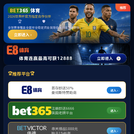
太阳成集团tyc138(中国区)官方网站-Official
Platform
业务领域