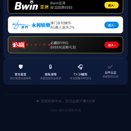
返回列表
下一篇：江顺大桥
上一篇：番禺大桥
Copyright © 太阳成集团tyc138(中国区)官方网站-Official Platform 版
权所有 All Rights Reserved
粤公网安备 44010602002597号
备案/许可证号：粤ICP备09025073号