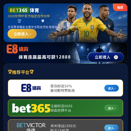
太阳成集团tyc138(中国区)官方网站-Official
Platform
业务领域