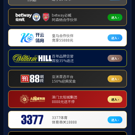
中山市阜港路隧道
返回列表