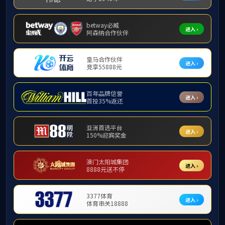
南沙大桥海鸥岛立交
返回列表
下一篇：广明高速广州段吴家围互通立交